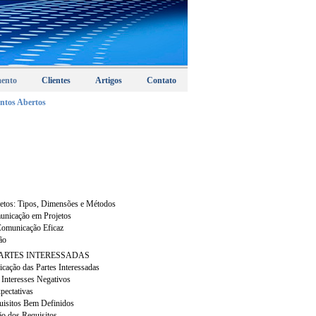
mento
Clientes
Artigos
Contato
ntos Abertos
:
etos: Tipos, Dimensões e Métodos
unicação em Projetos
 Comunicação Eficaz
ção
ARTES INTERESSADAS
ficação das Partes Interessadas
x Interesses Negativos
pectativas
uisitos Bem Definidos
ão dos Requisitos