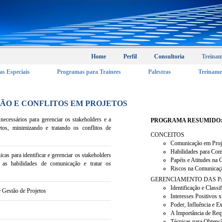
Home
Perfil
Consultoria
Treina
s Especiais
Programas para Trainees
Palestras
Treiname
ÃO E CONFLITOS EM PROJETOS
necessários para gerenciar os stakeholders e a
PROGRAMA RESUMIDO
tos, minimizando e tratando os conflitos de
CONCEITOS
Comunicação em Proj
Habilidades para Com
icas para identificar e gerenciar os stakeholders
Papéis e Atitudes na
r as habilidades de comunicação e tratar os
Riscos na Comunica
GERENCIAMENTO DAS P
Identificação e Classi
 Gestão de Projetos
Interesses Positivos 
Poder, Influência e Ex
A Importância de Req
Técnicas para Obtenç