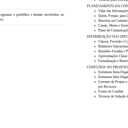
PLANEJAMENTO DA COM
Valor das Informaçõe
programas e portfólios e demais envolvidos no
Quem, Porque, para
tos.
Barreiras na Comunic
Canais, Meios e Inst
Plano de Comunicaçõ
DISTRIBUIÇÃO DAS IN
Clareza, Precisão e C
Relatórios Operaciona
Reuniões Focadas e P
Apresentações Claras 
Formalização e Rastre
CONFLITOS NO PROJETO
Estruturas Intra-Orga
Estruturas Inter-Orga
Gerentes de Projeto x
por Recursos
Fontes de Conflito
Técnicas de Solução d